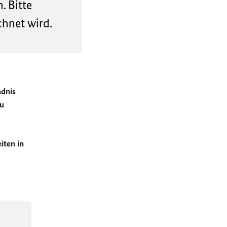
 Bitte
chnet wird.
ndnis
zu
iten in