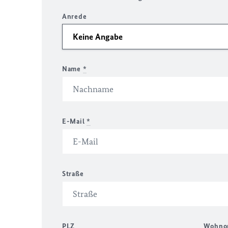
Anrede
Name
*
E-Mail
*
Straße
PLZ
Wohno