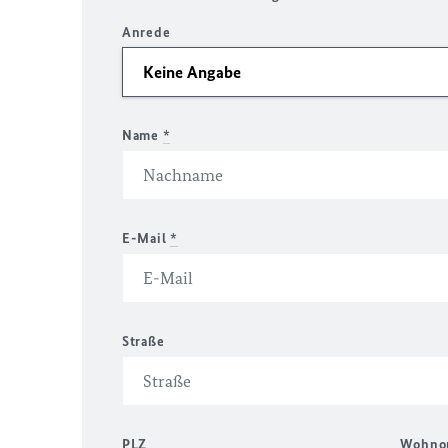
Anrede
Name
*
E-Mail
*
Straße
PLZ
Wohno