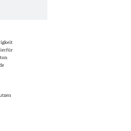
igkeit
ierfür
gton
de
utzen