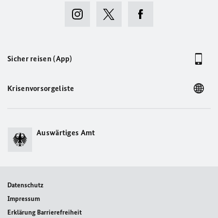
Sieh dir diesen Beitrag auf Instagram an
Sicher reisen (App)
Krisenvorsorgeliste
Auswärtiges Amt
The German Embassy Wellington is now on Instagram
#germanyinnewzealand
Ein Beitrag geteilt von
German Embassy Wellington
(@germanyinnewzealand) am
Datenschutz
Impressum
Erklärung Barrierefreiheit